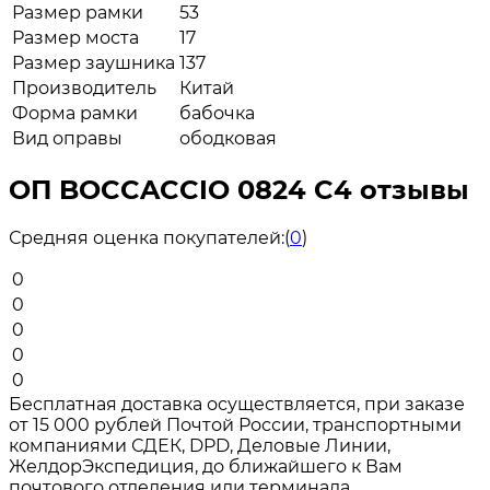
Размер рамки
53
Размер моста
17
Размер заушника
137
Производитель
Китай
Форма рамки
бабочка
Вид оправы
ободковая
ОП BOCCACCIO 0824 C4 отзывы
Средняя оценка покупателей:
(
0
)
0
0
0
0
0
Бесплатная доставка осуществляется, при заказе
от 15 000 рублей Почтой России, транспортными
компаниями СДЕК, DPD, Деловые Линии,
ЖелдорЭкспедиция, до ближайшего к Вам
почтового отделения или терминала