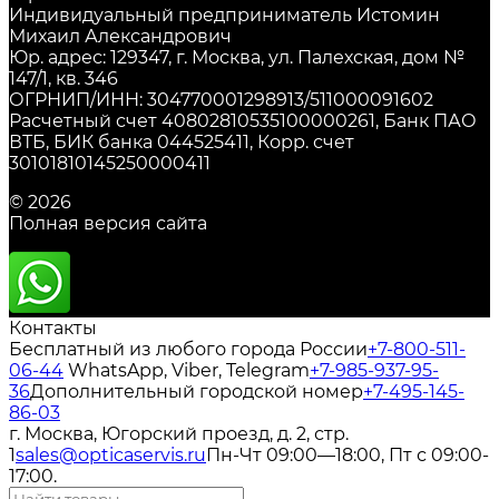
Индивидуальный предприниматель Истомин
Михаил Александрович
Юр. адрес: 129347, г. Москва, ул. Палехская, дом №
147/1, кв. 346
ОГРНИП/ИНН: 304770001298913/511000091602
Расчетный счет 40802810535100000261, Банк ПАО
ВТБ, БИК банка 044525411, Корр. счет
30101810145250000411
© 2026
Полная версия сайта
Контакты
Бесплатный из любого города России
+7-800-511-
06-44
WhatsApp, Viber, Telegram
+7-985-937-95-
36
Дополнительный городской номер
+7-495-145-
86-03
г. Москва, Югорский проезд, д. 2, стр.
1
sales@opticaservis.ru
Пн-Чт 09:00—18:00, Пт с 09:00-
17:00.