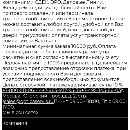
компаниями СДЕК, DPD, Деловые Линии,
ЖелдорЭкспедиция, до ближайшего к Вам
почтового отделения или терминала
транспортной компании в Вашем регионе. Так же
можем доставить любой другой, удобной для Вас
транспортной компанией, или с доставкой до
двери, при условии оплаты услуг транспортной
компании за Ваш счет.
Минимальная сумма заказа 10000 руб. Оплата
производится по безналичному расчету на
расчетный счет, согласно выставленному счету.
Первая партия по 100% предоплате, в дальнейшем
возможно предоставление отсрочки платежа, при
условии подписанного Вами договора и
предоставления всех необходимых документов.
Цена с отсрочкой платежа увеличивается на 10 %
+7-800-511-06-44
+7-985-937-95-36
+7-495-145-86-03
г.
Москва, Югорский проезд, д. 2, стр.
1
sales@opticaservis.ru
Пн-Чт 09:00—18:00, Пт с 09:00-
17:00.
Мы в соц.сетях
Компания