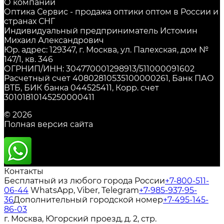
О компании
Оптика Сервис - продажа оптики оптом в России и
странах СНГ
Индивидуальный предприниматель Истомин
Михаил Александрович
Юр. адрес: 129347, г. Москва, ул. Палехская, дом №
147/1, кв. 346
ОГРНИП/ИНН: 304770001298913/511000091602
Расчетный счет 40802810535100000261, Банк ПАО
ВТБ, БИК банка 044525411, Корр. счет
30101810145250000411
© 2026
Полная версия сайта
Контакты
Бесплатный из любого города России
+7-800-511-
06-44
WhatsApp, Viber, Telegram
+7-985-937-95-
36
Дополнительный городской номер
+7-495-145-
86-03
г. Москва, Югорский проезд, д. 2, стр.