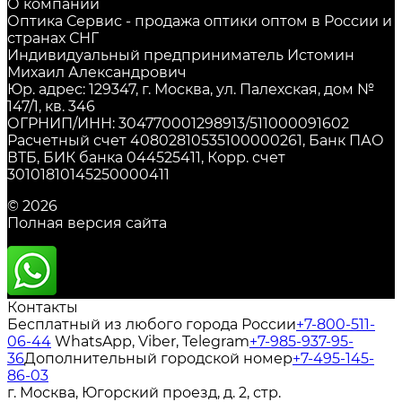
О компании
Оптика Сервис - продажа оптики оптом в России и
странах СНГ
Индивидуальный предприниматель Истомин
Михаил Александрович
Юр. адрес: 129347, г. Москва, ул. Палехская, дом №
147/1, кв. 346
ОГРНИП/ИНН: 304770001298913/511000091602
Расчетный счет 40802810535100000261, Банк ПАО
ВТБ, БИК банка 044525411, Корр. счет
30101810145250000411
© 2026
Полная версия сайта
Контакты
Бесплатный из любого города России
+7-800-511-
06-44
WhatsApp, Viber, Telegram
+7-985-937-95-
36
Дополнительный городской номер
+7-495-145-
86-03
г. Москва, Югорский проезд, д. 2, стр.