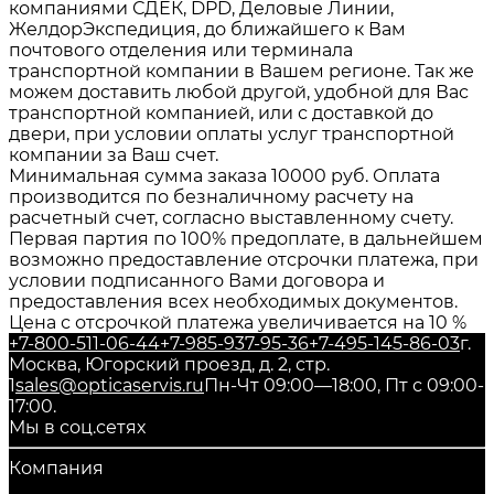
компаниями СДЕК, DPD, Деловые Линии,
ЖелдорЭкспедиция, до ближайшего к Вам
почтового отделения или терминала
транспортной компании в Вашем регионе. Так же
можем доставить любой другой, удобной для Вас
транспортной компанией, или с доставкой до
двери, при условии оплаты услуг транспортной
компании за Ваш счет.
Минимальная сумма заказа 10000 руб. Оплата
производится по безналичному расчету на
расчетный счет, согласно выставленному счету.
Первая партия по 100% предоплате, в дальнейшем
возможно предоставление отсрочки платежа, при
условии подписанного Вами договора и
предоставления всех необходимых документов.
Цена с отсрочкой платежа увеличивается на 10 %
+7-800-511-06-44
+7-985-937-95-36
+7-495-145-86-03
г.
Москва, Югорский проезд, д. 2, стр.
1
sales@opticaservis.ru
Пн-Чт 09:00—18:00, Пт с 09:00-
17:00.
Мы в соц.сетях
Компания