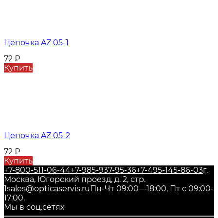
Цепочка AZ 05-1
72
₽
Купить
Цепочка AZ 05-2
72
₽
Купить
+7-800-511-06-44
+7-985-937-95-36
+7-495-145-86-03
г.
Москва, Югорский проезд, д. 2, стр.
1
sales@opticaservis.ru
Пн-Чт 09:00—18:00, Пт с 09:00-
17:00.
Мы в соц.сетях