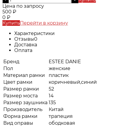
Цена по запросу
500
₽
0
₽
Купить
Перейти в корзину
Характеристики
Отзывы
0
Доставка
Оплата
Бренд
ESTEE DANIE
Пол
женские
Материал рамки
пластик
Цвет рамки
коричневый,синий
Размер рамки
52
Размер моста
14
Размер заушника
135
Производитель
Китай
Форма рамки
трапеция
Вид оправы
ободковая