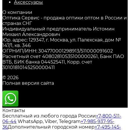
Аксессуары
О компании
Оптика Сервис - продажа оптики оптом в России и
странах СНГ
Индивидуальный предприниматель Истомин
Михаил Александрович
Юр. адрес: 129347, г. Москва, ул. Палехская, дом №
147/1, кв. 346
ОГРНИП/ИНН: 304770001298913/511000091602
Расчетный счет 40802810535100000261, Банк ПАО
ВТБ, БИК банка 044525411, Корр. счет
30101810145250000411
© 2026
Полная версия сайта
Контакты
Бесплатный из любого города России
+7-800-511-
06-44
WhatsApp, Viber, Telegram
+7-985-937-95-
36
Дополнительный городской номер
+7-495-145-