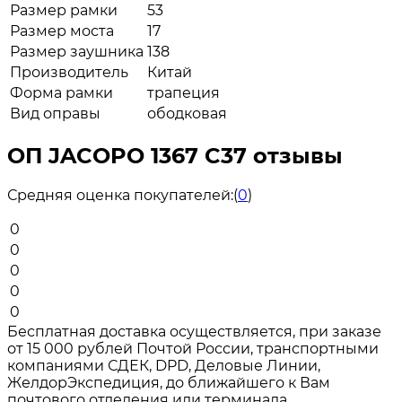
Размер рамки
53
Размер моста
17
Размер заушника
138
Производитель
Китай
Форма рамки
трапеция
Вид оправы
ободковая
ОП JACOPO 1367 C37 отзывы
Средняя оценка покупателей:
(
0
)
0
0
0
0
0
Бесплатная доставка осуществляется, при заказе
от 15 000 рублей Почтой России, транспортными
компаниями СДЕК, DPD, Деловые Линии,
ЖелдорЭкспедиция, до ближайшего к Вам
почтового отделения или терминала