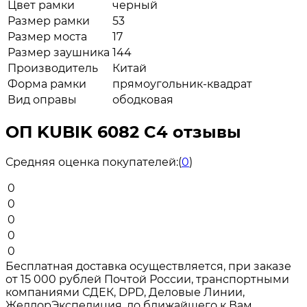
Цвет рамки
черный
Размер рамки
53
Размер моста
17
Размер заушника
144
Производитель
Китай
Форма рамки
прямоугольник-квадрат
Вид оправы
ободковая
ОП KUBIK 6082 C4 отзывы
Средняя оценка покупателей:
(
0
)
0
0
0
0
0
Бесплатная доставка осуществляется, при заказе
от 15 000 рублей Почтой России, транспортными
компаниями СДЕК, DPD, Деловые Линии,
ЖелдорЭкспедиция, до ближайшего к Вам