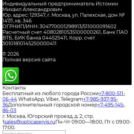
Индивидуальный предприниматель Истомин
Михаил Александрович
Юр. адрес: 129347, г. Москва, ул. Палехская, дом №
147/1, кв. 346
ОГРНИП/ИНН: 304770001298913/511000091602
Расчетный счет 40802810535100000261, Банк ПАО
ВТБ, БИК банка 044525411, Корр. счет
30101810145250000411
© 2026
Полная версия сайта
Контакты
Бесплатный из любого города России
+7-800-511-
06-44
WhatsApp, Viber, Telegram
+7-985-937-95-
36
Дополнительный городской номер
+7-495-145-
86-03
г. Москва, Югорский проезд, д. 2, стр.
1
sales@opticaservis.ru
Пн-Чт 09:00—18:00, Пт с 09:00-
17:00.