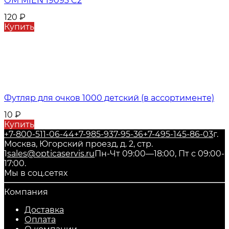
ОМ MIEN 19093 C2
120
₽
Купить
Футляр для очков 1000 детский (в ассортименте)
10
₽
Купить
+7-800-511-06-44
+7-985-937-95-36
+7-495-145-86-03
г.
Москва, Югорский проезд, д. 2, стр.
1
sales@opticaservis.ru
Пн-Чт 09:00—18:00, Пт с 09:00-
17:00.
Мы в соц.сетях
Компания
Доставка
Оплата