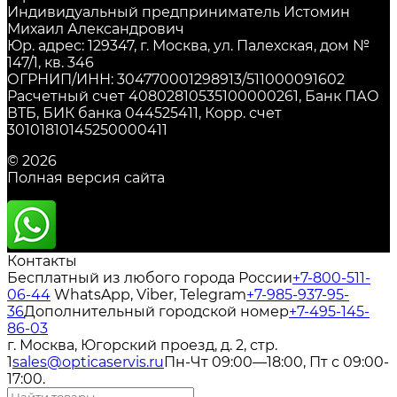
Индивидуальный предприниматель Истомин
Михаил Александрович
Юр. адрес: 129347, г. Москва, ул. Палехская, дом №
147/1, кв. 346
ОГРНИП/ИНН: 304770001298913/511000091602
Расчетный счет 40802810535100000261, Банк ПАО
ВТБ, БИК банка 044525411, Корр. счет
30101810145250000411
© 2026
Полная версия сайта
Контакты
Бесплатный из любого города России
+7-800-511-
06-44
WhatsApp, Viber, Telegram
+7-985-937-95-
36
Дополнительный городской номер
+7-495-145-
86-03
г. Москва, Югорский проезд, д. 2, стр.
1
sales@opticaservis.ru
Пн-Чт 09:00—18:00, Пт с 09:00-
17:00.