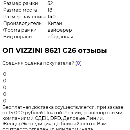
Размер рамки
52
Размер моста
18
Размер заушника
140
Производитель
Китай
Форма рамки
вайфарер
Вид оправы
ободковая
ОП VIZZINI 8621 C26 отзывы
Средняя оценка покупателей:
(
0
)
0
0
0
0
0
Бесплатная доставка осуществляется, при заказе
от 15 000 рублей Почтой России, транспортными
компаниями СДЕК, DPD, Деловые Линии,
ЖелдорЭкспедиция, до ближайшего к Вам
почтового отделения или терминала