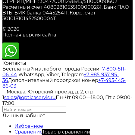
ОГРНИП/ИНН: 304770001298913/511000091602
Расчетный счет 40802810535100000261, Банк ПАО
ВТБ, БИК банка 044525411, Корр. счет
30101810145250000411
© 2026
Полная версия сайта
Контакты
Бесплатный из любого города России
+7-800-511-
06-44
WhatsApp, Viber, Telegram
+7-985-937-95-
36
Дополнительный городской номер
+7-495-145-
86-03
г. Москва, Югорский проезд, д. 2, стр.
1
sales@opticaservis.ru
Пн-Чт 09:00—18:00, Пт с 09:00-
17:00.
Личный кабинет
Избранное
Сравнение
Товар в сравнении