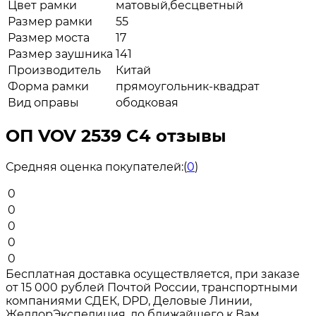
Цвет рамки
матовый,бесцветный
Размер рамки
55
Размер моста
17
Размер заушника
141
Производитель
Китай
Форма рамки
прямоугольник-квадрат
Вид оправы
ободковая
ОП VOV 2539 C4 отзывы
Средняя оценка покупателей:
(
0
)
0
0
0
0
0
Бесплатная доставка осуществляется, при заказе
от 15 000 рублей Почтой России, транспортными
компаниями СДЕК, DPD, Деловые Линии,
ЖелдорЭкспедиция, до ближайшего к Вам