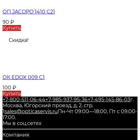
ОП JACOPO 1410 C21
90
₽
Купить
Скидка!
ОК EDOX 009 C1
100
₽
Купить
+7-800-511-06-44
+7-985-937-95-36
+7-495-145-86-03
г.
Москва, Югорский проезд, д. 2, стр.
1
sales@opticaservis.ru
Пн-Чт 09:00—18:00, Пт с 09:00-
17:00.
Мы в соц.сетях
Компания