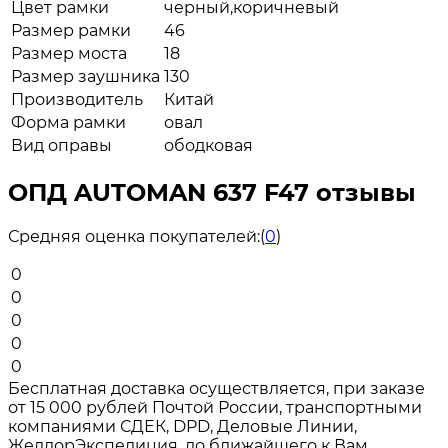
Цвет рамки
черный,коричневый
Размер рамки
46
Размер моста
18
Размер заушника
130
Производитель
Китай
Форма рамки
овал
Вид оправы
ободковая
ОПД AUTOMAN 637 F47 отзывы
Средняя оценка покупателей:
(
0
)
0
0
0
0
0
Бесплатная доставка осуществляется, при заказе
от 15 000 рублей Почтой России, транспортными
компаниями СДЕК, DPD, Деловые Линии,
ЖелдорЭкспедиция, до ближайшего к Вам