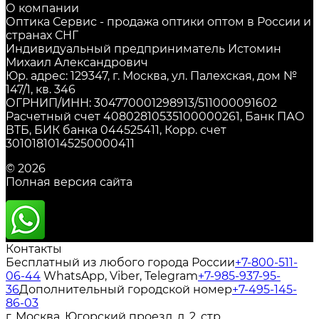
О компании
Оптика Сервис - продажа оптики оптом в России и
странах СНГ
Индивидуальный предприниматель Истомин
Михаил Александрович
Юр. адрес: 129347, г. Москва, ул. Палехская, дом №
147/1, кв. 346
ОГРНИП/ИНН: 304770001298913/511000091602
Расчетный счет 40802810535100000261, Банк ПАО
ВТБ, БИК банка 044525411, Корр. счет
30101810145250000411
© 2026
Полная версия сайта
Контакты
Бесплатный из любого города России
+7-800-511-
06-44
WhatsApp, Viber, Telegram
+7-985-937-95-
36
Дополнительный городской номер
+7-495-145-
86-03
г. Москва, Югорский проезд, д. 2, стр.