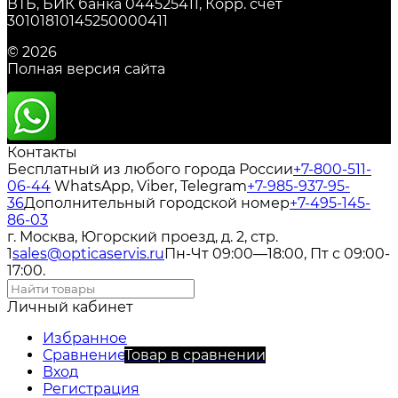
ВТБ, БИК банка 044525411, Корр. счет
30101810145250000411
© 2026
Полная версия сайта
Контакты
Бесплатный из любого города России
+7-800-511-
06-44
WhatsApp, Viber, Telegram
+7-985-937-95-
36
Дополнительный городской номер
+7-495-145-
86-03
г. Москва, Югорский проезд, д. 2, стр.
1
sales@opticaservis.ru
Пн-Чт 09:00—18:00, Пт с 09:00-
17:00.
Личный кабинет
Избранное
Сравнение
Товар в сравнении
Вход
Регистрация