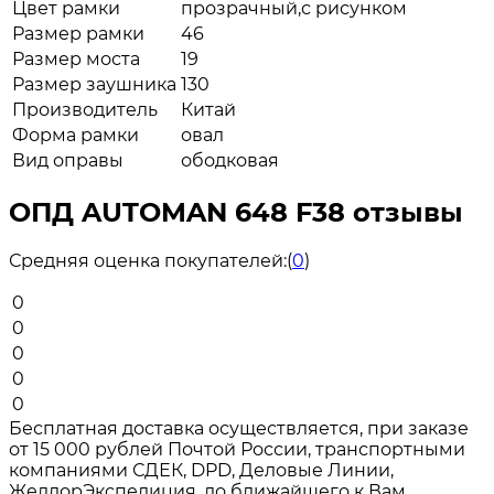
Цвет рамки
прозрачный,с рисунком
Размер рамки
46
Размер моста
19
Размер заушника
130
Производитель
Китай
Форма рамки
овал
Вид оправы
ободковая
ОПД AUTOMAN 648 F38 отзывы
Средняя оценка покупателей:
(
0
)
0
0
0
0
0
Бесплатная доставка осуществляется, при заказе
от 15 000 рублей Почтой России, транспортными
компаниями СДЕК, DPD, Деловые Линии,
ЖелдорЭкспедиция, до ближайшего к Вам