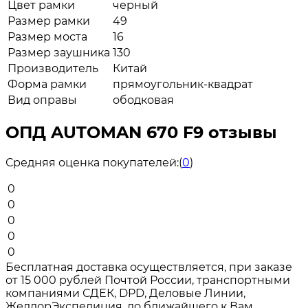
Цвет рамки
черный
Размер рамки
49
Размер моста
16
Размер заушника
130
Производитель
Китай
Форма рамки
прямоугольник-квадрат
Вид оправы
ободковая
ОПД AUTOMAN 670 F9 отзывы
Средняя оценка покупателей:
(
0
)
0
0
0
0
0
Бесплатная доставка осуществляется, при заказе
от 15 000 рублей Почтой России, транспортными
компаниями СДЕК, DPD, Деловые Линии,
ЖелдорЭкспедиция, до ближайшего к Вам