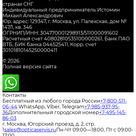
странах СНГ
Индивидуальный предприниматель Истомин
Михаил Александрович
Юр. адрес: 129347, г. Москва, ул. Палехская, дом №
147/1, кв. 346
ОГРНИП/ИНН: 304770001298913/511000091602
Расчетный счет 40802810535100000261, Банк ПАО
ВТБ, БИК банка 044525411, Корр. счет
30101810145250000411
© 2026
Полная версия сайта
Контакты
Бесплатный из любого города России
+7-800-511-
06-44
WhatsApp, Viber, Telegram
+7-985-937-95-
36
Дополнительный городской номер
+7-495-145-
86-03
г. Москва, Югорский проезд, д. 2, стр.
1
sales@opticaservis.ru
Пн-Чт 09:00—18:00, Пт с 09:00-
17:00.