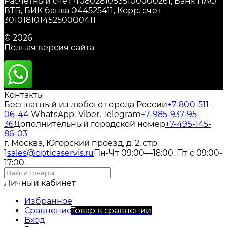
Расчетный счет 40802810535100000261, Банк ПАО
ВТБ, БИК банка 044525411, Корр. счет
30101810145250000411
© 2026
Полная версия сайта
Контакты
Бесплатный из любого города России
+7-800-511-
06-44
WhatsApp, Viber, Telegram
+7-985-937-95-
36
Дополнительный городской номер
+7-495-145-
86-03
г. Москва, Югорский проезд, д. 2, стр.
1
sales@opticaservis.ru
Пн-Чт 09:00—18:00, Пт с 09:00-
17:00.
Личный кабинет
Избранное
Сравнение
Товар в сравнении
Вход