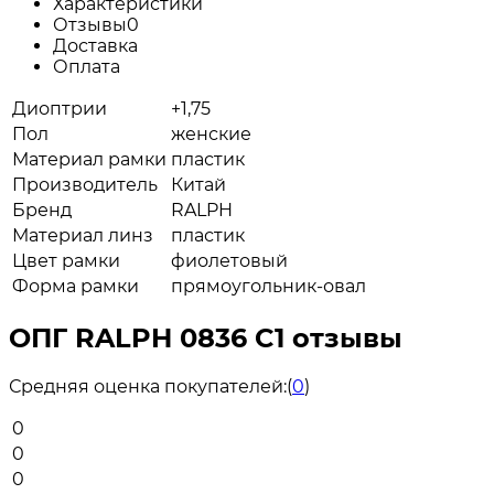
Характеристики
Отзывы
0
Доставка
Оплата
Диоптрии
+1,75
Пол
женские
Материал рамки
пластик
Производитель
Китай
Бренд
RALPH
Материал линз
пластик
Цвет рамки
фиолетовый
Форма рамки
прямоугольник-овал
ОПГ RALPH 0836 C1 отзывы
Средняя оценка покупателей:
(
0
)
0
0
0