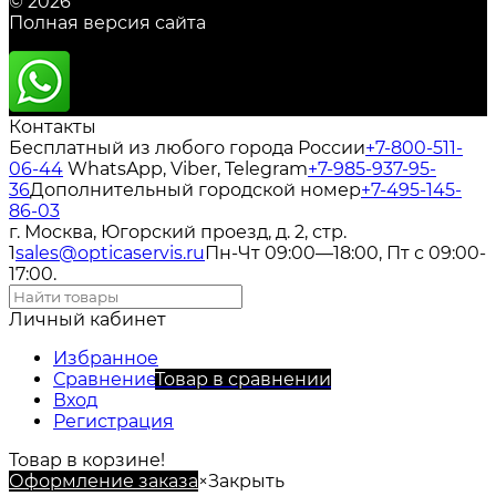
© 2026
Полная версия сайта
Контакты
Бесплатный из любого города России
+7-800-511-
06-44
WhatsApp, Viber, Telegram
+7-985-937-95-
36
Дополнительный городской номер
+7-495-145-
86-03
г. Москва, Югорский проезд, д. 2, стр.
1
sales@opticaservis.ru
Пн-Чт 09:00—18:00, Пт с 09:00-
17:00.
Личный кабинет
Избранное
Сравнение
Товар в сравнении
Вход
Регистрация
Товар в корзине!
Оформление заказа
×
Закрыть