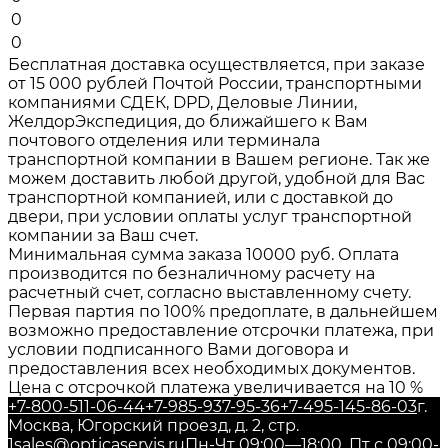
0
0
Бесплатная доставка осуществляется, при заказе
от 15 000 рублей Почтой России, транспортными
компаниями СДЕК, DPD, Деловые Линии,
ЖелдорЭкспедиция, до ближайшего к Вам
почтового отделения или терминала
транспортной компании в Вашем регионе. Так же
можем доставить любой другой, удобной для Вас
транспортной компанией, или с доставкой до
двери, при условии оплаты услуг транспортной
компании за Ваш счет.
Минимальная сумма заказа 10000 руб. Оплата
производится по безналичному расчету на
расчетный счет, согласно выставленному счету.
Первая партия по 100% предоплате, в дальнейшем
возможно предоставление отсрочки платежа, при
условии подписанного Вами договора и
предоставления всех необходимых документов.
Цена с отсрочкой платежа увеличивается на 10 %
+7-800-511-06-44
+7-985-937-95-36
+7-495-145-86-03
г.
Москва, Югорский проезд, д. 2, стр.
1
sales@opticaservis.ru
Пн-Чт 09:00—18:00, Пт с 09:00-