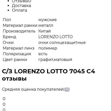
Отзывы
0
Доставка
Оплата
Пол
мужские
Материал рамки
металл
Производитель
Китай
Бренд
LORENZO LOTTO
Очки
очки солнцезащитные
Материал линз
полимер
Поляризация
есть
Цвет рамки
графит,матовый
С/З LORENZO LOTTO 7045 C4
отзывы
Средняя оценка покупателей:
(
0
)
0
0
0