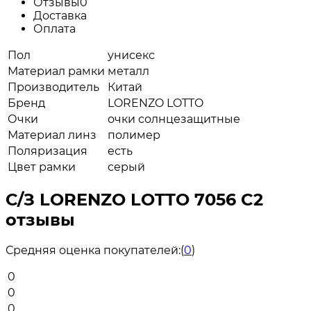
Отзывы
0
Доставка
Оплата
Пол
унисекс
Материал рамки
металл
Производитель
Китай
Бренд
LORENZO LOTTO
Очки
очки солнцезащитные
Материал линз
полимер
Поляризация
есть
Цвет рамки
серый
С/З LORENZO LOTTO 7056 C2
отзывы
Средняя оценка покупателей:
(
0
)
0
0
0