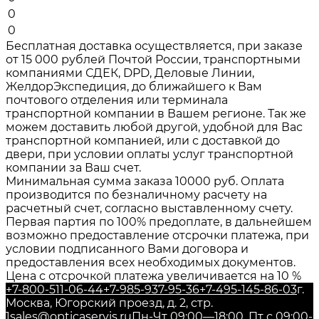
0
0
Бесплатная доставка осуществляется, при заказе
от 15 000 рублей Почтой России, транспортными
компаниями СДЕК, DPD, Деловые Линии,
ЖелдорЭкспедиция, до ближайшего к Вам
почтового отделения или терминала
транспортной компании в Вашем регионе. Так же
можем доставить любой другой, удобной для Вас
транспортной компанией, или с доставкой до
двери, при условии оплаты услуг транспортной
компании за Ваш счет.
Минимальная сумма заказа 10000 руб. Оплата
производится по безналичному расчету на
расчетный счет, согласно выставленному счету.
Первая партия по 100% предоплате, в дальнейшем
возможно предоставление отсрочки платежа, при
условии подписанного Вами договора и
предоставления всех необходимых документов.
Цена с отсрочкой платежа увеличивается на 10 %
+7-800-511-06-44
+7-985-937-95-36
+7-495-145-86-03
г.
Москва, Югорский проезд, д. 2, стр.
1
sales@opticaservis.ru
Пн-Чт 09:00—18:00, Пт с 09:00-