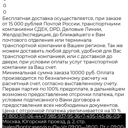
0
0
Бесплатная доставка осуществляется, при заказе
от 15 000 рублей Почтой России, транспортными
компаниями СДЕК, DPD, Деловые Линии,
ЖелдорЭкспедиция, до ближайшего к Вам
почтового отделения или терминала
транспортной компании в Вашем регионе. Так же
можем доставить любой другой, удобной для Вас
транспортной компанией, или с доставкой до
двери, при условии оплаты услуг транспортной
компании за Ваш счет.
Минимальная сумма заказа 10000 руб. Оплата
производится по безналичному расчету на
расчетный счет, согласно выставленному счету.
Первая партия по 100% предоплате, в дальнейшем
возможно предоставление отсрочки платежа, при
условии подписанного Вами договора и
предоставления всех необходимых документов.
Цена с отсрочкой платежа увеличивается на 10 %
+7-800-511-06-44
+7-985-937-95-36
+7-495-145-86-03
г.
Москва, Югорский проезд, д. 2, стр.
1
sales@opticaservis.ru
Пн-Чт 09:00—18:00, Пт с 09:00-