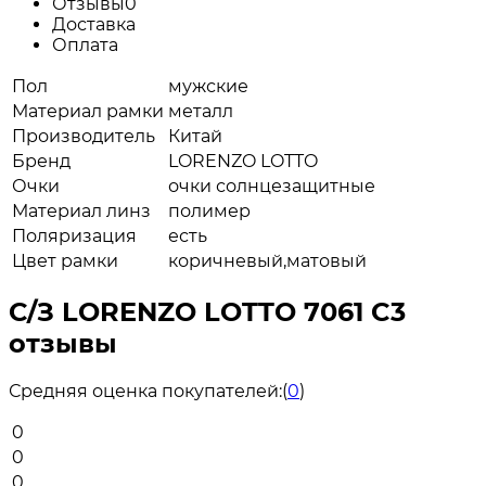
Отзывы
0
Доставка
Оплата
Пол
мужские
Материал рамки
металл
Производитель
Китай
Бренд
LORENZO LOTTO
Очки
очки солнцезащитные
Материал линз
полимер
Поляризация
есть
Цвет рамки
коричневый,матовый
С/З LORENZO LOTTO 7061 C3
отзывы
Средняя оценка покупателей:
(
0
)
0
0
0