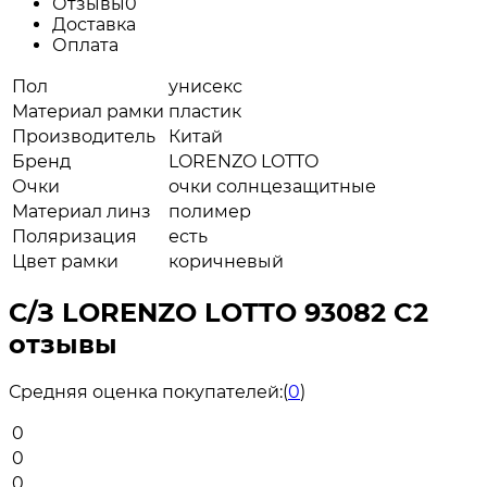
Отзывы
0
Доставка
Оплата
Пол
унисекс
Материал рамки
пластик
Производитель
Китай
Бренд
LORENZO LOTTO
Очки
очки солнцезащитные
Материал линз
полимер
Поляризация
есть
Цвет рамки
коричневый
С/З LORENZO LOTTO 93082 C2
отзывы
Средняя оценка покупателей:
(
0
)
0
0
0