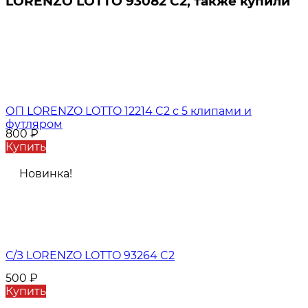
LORENZO LOTTO 93082 C2, также купили
ОП LORENZO LOTTO 12214 C2 с 5 клипами и
футляром
800
₽
Купить
Новинка!
С/З LORENZO LOTTO 93264 C2
500
₽
Купить