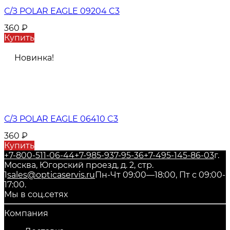
С/З POLAR EAGLE 09204 C3
360
₽
Купить
Новинка!
С/З POLAR EAGLE 06410 C3
360
₽
Купить
+7-800-511-06-44
+7-985-937-95-36
+7-495-145-86-03
г.
Москва, Югорский проезд, д. 2, стр.
1
sales@opticaservis.ru
Пн-Чт 09:00—18:00, Пт с 09:00-
17:00.
Мы в соц.сетях
Компания