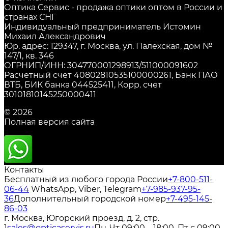
Оптика Сервис - продажа оптики оптом в России и
странах СНГ
Индивидуальный предприниматель Истомин
Михаил Александрович
Юр. адрес: 129347, г. Москва, ул. Палехская, дом №
147/1, кв. 346
ОГРНИП/ИНН: 304770001298913/511000091602
Расчетный счет 40802810535100000261, Банк ПАО
ВТБ, БИК банка 044525411, Корр. счет
30101810145250000411
© 2026
Полная версия сайта
Контакты
Бесплатный из любого города России
+7-800-511-
06-44
WhatsApp, Viber, Telegram
+7-985-937-95-
36
Дополнительный городской номер
+7-495-145-
86-03
г. Москва, Югорский проезд, д. 2, стр.
1
sales@opticaservis.ru
Пн-Чт 09:00—18:00, Пт с 09:00-