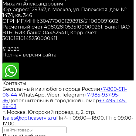
Михаил Александрович
Юр. адрес: 129347, г. Москва, ул. Палехская, дом №
147/1, кв. 346
ОГРНИП/ИНН: 304770001298913/511000091602
Расчетный счет 40802810535100000261, Банк ПАО
ВТБ, БИК банка 044525411, Корр. счет
30101810145250000411
© 2026
Полная версия сайта
Контакты
Бесплатный из любого города России
+7-800-511-
06-44
WhatsApp, Viber, Telegram
+7-985-937-95-
36
Дополнительный городской номер
+7-495-145-
86-03
г. Москва, Югорский проезд, д. 2, стр.
1
sales@opticaservis.ru
Пн-Чт 09:00—18:00, Пт с 09:00-
17:00.