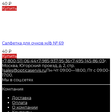
40
₽
Купить
Салфетка для очков м/ф № 69
40
₽
Купить
+7-800-511-06-44
+7-985-937-95-36
+7-495-145-86-03
г.
Москва, Югорский проезд, д. 2, стр.
1
sales@opticaservis.ru
Пн-Чт 09:00—18:00, Пт с 09:00-
17:00.
Мы в соц.сетях
Компания
Доставка
Оплата
О компании