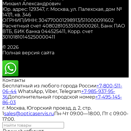
Михаил Александрович
Юр. адрес: 129347, г. Москва, ул. Палехская, дом №
147/1, кв. 346
ОГРНИП/ИНН: 304770001298913/511000091602
Расчетный счет 40802810535100000261, Банк ПАО
ВТБ, БИК банка 044525411, Корр. счет
30101810145250000411
© 2026
Полная версия сайта
Контакты
Бесплатный из любого города России
+7-800-511-
06-44
WhatsApp, Viber, Telegram
+7-985-937-95-
36
Дополнительный городской номер
+7-495-145-
86-03
г. Москва, Югорский проезд, д. 2, стр.
1
sales@opticaservis.ru
Пн-Чт 09:00—18:00, Пт с 09:00-
17:00.