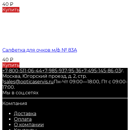
40
₽
Купить
Салфетка для очков м/ф № 83A
40
₽
Купить
+7-800-511-06-44
+7-985-937-95-36
+7-495-145-86-03
г.
Москва, Югорский проезд, д. 2, стр.
1
sales@opticaservis.ru
Пн-Чт 09:00—18:00, Пт с 09:00-
17:00.
Мы в соц.сетях
Компания
Доставка
Оплата
О компании