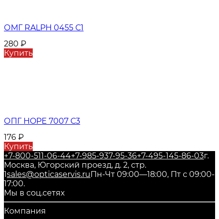
ОМГ RALPH 0455 С1
280
₽
Купить
ОПГ HOPE 7007 С3
176
₽
Купить
+7-800-511-06-44
+7-985-937-95-36
+7-495-145-86-03
г.
Москва, Югорский проезд, д. 2, стр.
1
sales@opticaservis.ru
Пн-Чт 09:00—18:00, Пт с 09:00-
17:00.
Мы в соц.сетях
Компания