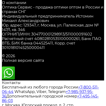
О компании
Оптика Сервис - продажа оптики оптом в России и
странах СНГ
Индивидуальный предприниматель Истомин
Михаил Александрович
Юр. адрес: 129347, г. Москва, ул. Палехская, дом №
147/1, кв. 346
ОГРНИП/ИНН: 304770001298913/511000091602
Расчетный счет 40802810535100000261, Банк ПАО
ВТБ, БИК банка 044525411, Корр. счет
30101810145250000411
© 2026
Полная версия сайта
Контакты
Бесплатный из любого города России
+7-800-511-
06-44
WhatsApp, Viber, Telegram
+7-985-937-95-
36
Дополнительный городской номер
+7-495-145-
86-03
г. Москва, Югорский проезд, д. 2, стр.