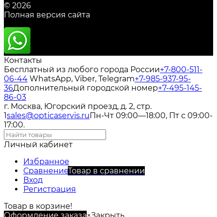
© 2026
Полная версия сайта
Контакты
Бесплатный из любого города России
+7-800-511-
06-44
WhatsApp, Viber, Telegram
+7-985-937-95-
36
Дополнительный городской номер
+7-495-145-
86-03
г. Москва, Югорский проезд, д. 2, стр.
1
sales@opticaservis.ru
Пн-Чт 09:00—18:00, Пт с 09:00-
17:00.
Личный кабинет
Избранное
Сравнение
Товар в сравнении
Вход
Регистрация
Товар в корзине!
Оформление заказа
×
Закрыть