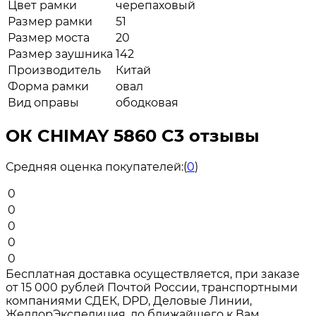
Цвет рамки
черепаховый
Размер рамки
51
Размер моста
20
Размер заушника
142
Производитель
Китай
Форма рамки
овал
Вид оправы
ободковая
ОК CHIMAY 5860 C3 отзывы
Средняя оценка покупателей:
(
0
)
0
0
0
0
0
Бесплатная доставка осуществляется, при заказе
от 15 000 рублей Почтой России, транспортными
компаниями СДЕК, DPD, Деловые Линии,
ЖелдорЭкспедиция, до ближайшего к Вам