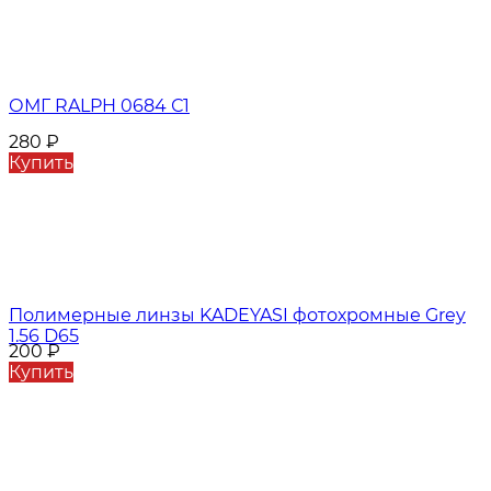
ОМГ RALPH 0684 С1
280
₽
Купить
Полимерные линзы KADEYASI фотохромные Grey
1.56 D65
200
₽
Купить