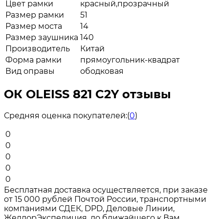
Цвет рамки
красный,прозрачный
Размер рамки
51
Размер моста
14
Размер заушника
140
Производитель
Китай
Форма рамки
прямоугольник-квадрат
Вид оправы
ободковая
ОК OLEISS 821 C2Y отзывы
Средняя оценка покупателей:
(
0
)
0
0
0
0
0
Бесплатная доставка осуществляется, при заказе
от 15 000 рублей Почтой России, транспортными
компаниями СДЕК, DPD, Деловые Линии,
ЖелдорЭкспедиция, до ближайшего к Вам