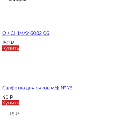
ОК CHIMAY 6082 C6
150
₽
Купить
Салфетка для очков м/ф № 79
40
₽
Купить
-16
₽