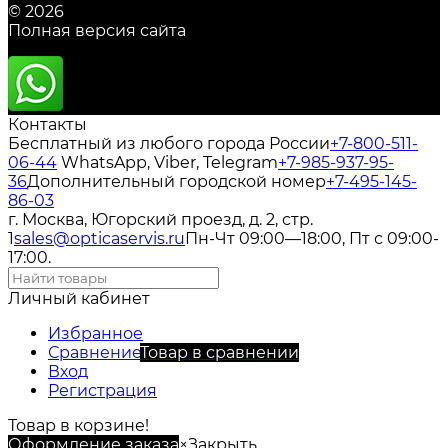
© 2026
Полная версия сайта
Контакты
Бесплатный из любого города России
+7-800-511-
06-44
WhatsApp, Viber, Telegram
+7-985-937-95-
36
Дополнительный городской номер
+7-495-145-
86-03
г. Москва, Югорский проезд, д. 2, стр.
1
sales@opticaservis.ru
Пн-Чт 09:00—18:00, Пт с 09:00-
17:00.
Личный кабинет
Избранное
Сравнение
Товар в сравнении
Вход
Регистрация
Товар в корзине!
Оформление заказа
×
Закрыть