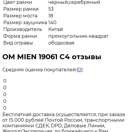
Цвет рамки
черный,серебряный
Размер рамки
53
Размер моста
18
Размер заушника
140
Производитель
Китай
Форма рамки
прямоугольник-квадрат
Вид оправы
ободковая
ОМ MIEN 19061 C4 отзывы
Средняя оценка покупателей:
(
0
)
0
0
0
0
0
Бесплатная доставка осуществляется, при заказе
от 15 000 рублей Почтой России, транспортными
компаниями СДЕК, DPD, Деловые Линии,
ЖелдорЭкспедиция, до ближайшего к Вам