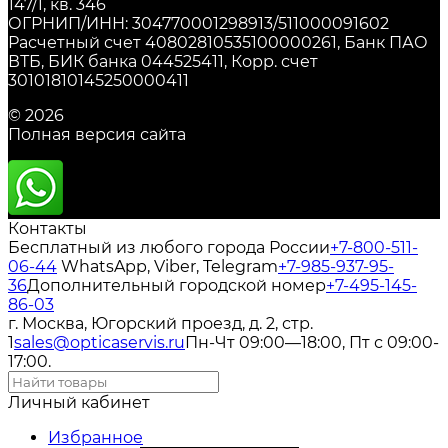
147/1, кв. 346
ОГРНИП/ИНН: 304770001298913/511000091602
Расчетный счет 40802810535100000261, Банк ПАО
ВТБ, БИК банка 044525411, Корр. счет
30101810145250000411
© 2026
Полная версия сайта
Контакты
Бесплатный из любого города России
+7-800-511-
06-44
WhatsApp, Viber, Telegram
+7-985-937-95-
36
Дополнительный городской номер
+7-495-145-
86-03
г. Москва, Югорский проезд, д. 2, стр.
1
sales@opticaservis.ru
Пн-Чт 09:00—18:00, Пт с 09:00-
17:00.
Личный кабинет
Избранное