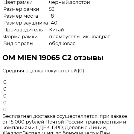
Цвет рамки
черный,золотой
Размер рамки
53
Размер моста
18
Размер заушника
140
Производитель
Китай
Форма рамки
прямоугольник-квадрат
Вид оправы
ободковая
ОМ MIEN 19065 C2 отзывы
Средняя оценка покупателей:
(
0
)
0
0
0
0
0
Бесплатная доставка осуществляется, при заказе
от 15 000 рублей Почтой России, транспортными
компаниями СДЕК, DPD, Деловые Линии,
ЖелдорЭкспедиция, до ближайшего к Вам