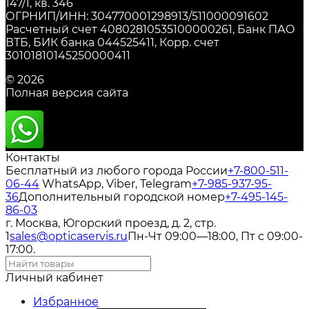
147/1, кв. 346
ОГРНИП/ИНН: 304770001298913/511000091602
Расчетный счет 40802810535100000261, Банк ПАО
ВТБ, БИК банка 044525411, Корр. счет
30101810145250000411
© 2026
Полная версия сайта
Контакты
Бесплатный из любого города России
+7-800-511-
06-44
WhatsApp, Viber, Telegram
+7-985-937-95-
36
Дополнительный городской номер
+7-495-145-
86-03
г. Москва, Югорский проезд, д. 2, стр.
1
sales@opticaservis.ru
Пн-Чт 09:00—18:00, Пт с 09:00-
17:00.
Личный кабинет
Избранное