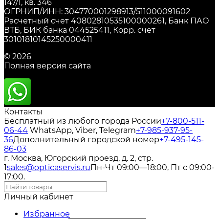
147/1, кв. 346
ОГРНИП/ИНН: 304770001298913/511000091602
Расчетный счет 40802810535100000261, Банк ПАО
ВТБ, БИК банка 044525411, Корр. счет
30101810145250000411
© 2026
Полная версия сайта
Контакты
Бесплатный из любого города России
+7-800-511-
06-44
WhatsApp, Viber, Telegram
+7-985-937-95-
36
Дополнительный городской номер
+7-495-145-
86-03
г. Москва, Югорский проезд, д. 2, стр.
1
sales@opticaservis.ru
Пн-Чт 09:00—18:00, Пт с 09:00-
17:00.
Личный кабинет
Избранное