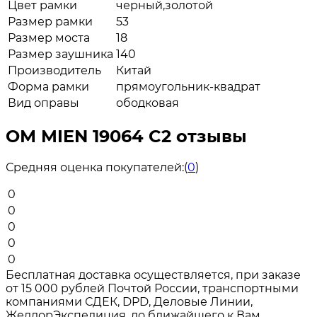
Цвет рамки
черный,золотой
Размер рамки
53
Размер моста
18
Размер заушника
140
Производитель
Китай
Форма рамки
прямоугольник-квадрат
Вид оправы
ободковая
ОМ MIEN 19064 C2 отзывы
Средняя оценка покупателей:
(
0
)
0
0
0
0
0
Бесплатная доставка осуществляется, при заказе
от 15 000 рублей Почтой России, транспортными
компаниями СДЕК, DPD, Деловые Линии,
ЖелдорЭкспедиция, до ближайшего к Вам