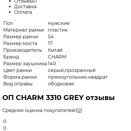
Отзывы
0
Доставка
Оплата
Пол
мужские
Материал рамки
пластик
Размер рамки
54
Размер моста
17
Производитель
Китай
Бренд
CHARM
Размер заушника
140
Цвет рамки
серый,прозрачный
Форма рамки
прямоугольник-квадрат
Вид оправы
ободковая
ОП CHARM 3310 GREY отзывы
Средняя оценка покупателей:
(
0
)
0
0