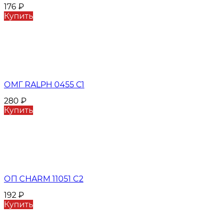
176
₽
Купить
ОМГ RALPH 0455 С1
280
₽
Купить
ОП CHARM 11051 C2
192
₽
Купить