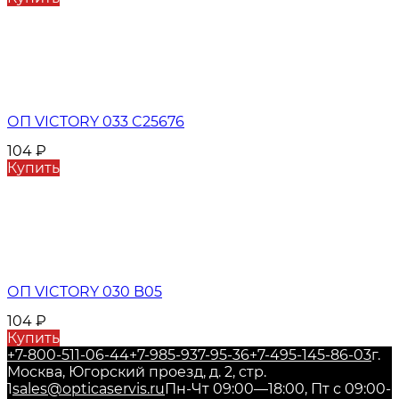
ОП VICTORY 033 C25676
104
₽
Купить
ОП VICTORY 030 B05
104
₽
Купить
+7-800-511-06-44
+7-985-937-95-36
+7-495-145-86-03
г.
Москва, Югорский проезд, д. 2, стр.
1
sales@opticaservis.ru
Пн-Чт 09:00—18:00, Пт с 09:00-