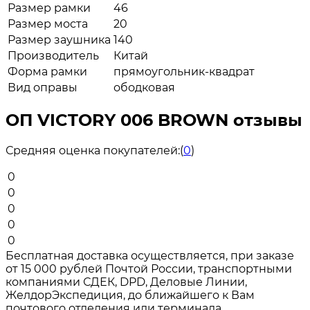
Размер рамки
46
Размер моста
20
Размер заушника
140
Производитель
Китай
Форма рамки
прямоугольник-квадрат
Вид оправы
ободковая
ОП VICTORY 006 BROWN отзывы
Средняя оценка покупателей:
(
0
)
0
0
0
0
0
Бесплатная доставка осуществляется, при заказе
от 15 000 рублей Почтой России, транспортными
компаниями СДЕК, DPD, Деловые Линии,
ЖелдорЭкспедиция, до ближайшего к Вам
почтового отделения или терминала