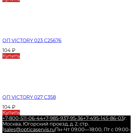
ОП VICTORY 023 C25676
104
₽
Купить
ОП VICTORY 027 C358
104
₽
Купить
+7-800-511-06-44
+7-985-937-95-36
+7-495-145-86-03
г.
Москва, Югорский проезд, д. 2, стр.
1
sales@opticaservis.ru
Пн-Чт 09:00—18:00, Пт с 09:00-