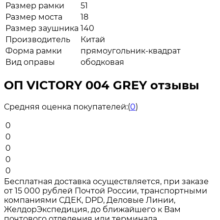
Размер рамки
51
Размер моста
18
Размер заушника
140
Производитель
Китай
Форма рамки
прямоугольник-квадрат
Вид оправы
ободковая
ОП VICTORY 004 GREY отзывы
Средняя оценка покупателей:
(
0
)
0
0
0
0
0
Бесплатная доставка осуществляется, при заказе
от 15 000 рублей Почтой России, транспортными
компаниями СДЕК, DPD, Деловые Линии,
ЖелдорЭкспедиция, до ближайшего к Вам
почтового отделения или терминала