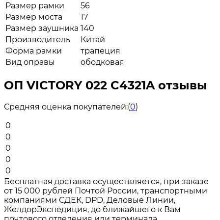
Размер рамки
56
Размер моста
17
Размер заушника
140
Производитель
Китай
Форма рамки
трапеция
Вид оправы
ободковая
ОП VICTORY 022 C4321A отзывы
Средняя оценка покупателей:
(
0
)
0
0
0
0
0
Бесплатная доставка осуществляется, при заказе
от 15 000 рублей Почтой России, транспортными
компаниями СДЕК, DPD, Деловые Линии,
ЖелдорЭкспедиция, до ближайшего к Вам
почтового отделения или терминала