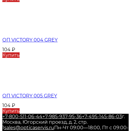
ОП VICTORY 004 GREY
104
₽
Купить
ОП VICTORY 005 GREY
104
₽
Купить
+7-800-511-06-44
+7-985-937-95-36
+7-495-145-86-03
г.
Москва, Югорский проезд, д. 2, стр.
1
sales@opticaservis.ru
Пн-Чт 09:00—18:00, Пт с 09:00-