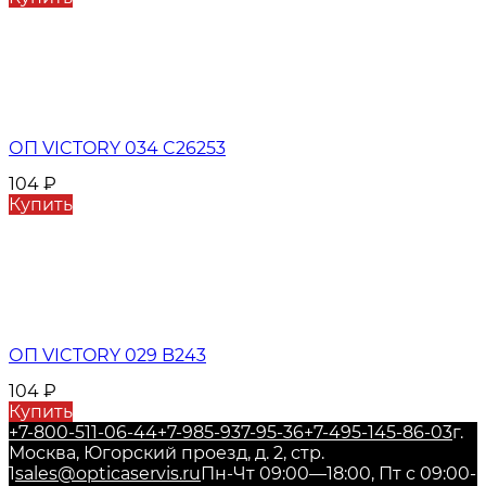
ОП VICTORY 034 C26253
104
₽
Купить
ОП VICTORY 029 B243
104
₽
Купить
+7-800-511-06-44
+7-985-937-95-36
+7-495-145-86-03
г.
Москва, Югорский проезд, д. 2, стр.
1
sales@opticaservis.ru
Пн-Чт 09:00—18:00, Пт с 09:00-