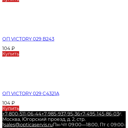
ОП VICTORY 029 B243
104
₽
Купить
ОП VICTORY 029 C4321A
104
₽
Купить
+7-800-511-06-44
+7-985-937-95-36
+7-495-145-86-03
г.
Москва, Югорский проезд, д. 2, стр.
1
sales@opticaservis.ru
Пн-Чт 09:00—18:00, Пт с 09:00-