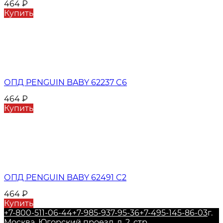
464
₽
Купить
ОПД PENGUIN BABY 62237 C6
464
₽
Купить
ОПД PENGUIN BABY 62491 C2
464
₽
Купить
+7-800-511-06-44
+7-985-937-95-36
+7-495-145-86-03
г.
Москва, Югорский проезд, д. 2, стр.