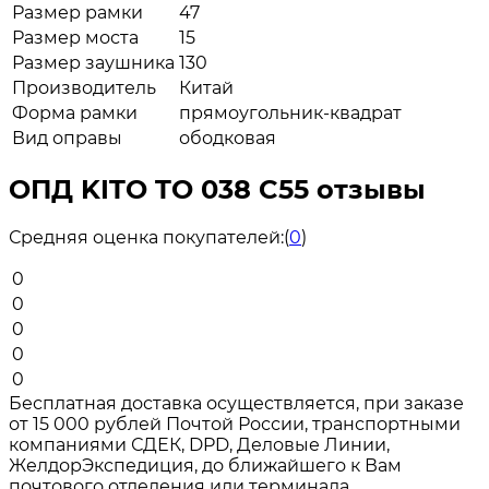
Размер рамки
47
Размер моста
15
Размер заушника
130
Производитель
Китай
Форма рамки
прямоугольник-квадрат
Вид оправы
ободковая
ОПД KITO TO 038 C55 отзывы
Средняя оценка покупателей:
(
0
)
0
0
0
0
0
Бесплатная доставка осуществляется, при заказе
от 15 000 рублей Почтой России, транспортными
компаниями СДЕК, DPD, Деловые Линии,
ЖелдорЭкспедиция, до ближайшего к Вам
почтового отделения или терминала