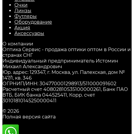
Очки
Линзы
Футляры
Оборудование
Акция
Аксессуары
О компании
Оптика Сервис - продажа оптики оптом в России и
странах СНГ
Индивидуальный предприниматель Истомин
Михаил Александрович
Юр. адрес: 129347, г. Москва, ул. Палехская, дом №
147/1, кв. 346
ОГРНИП/ИНН: 304770001298913/511000091602
Расчетный счет 40802810535100000261, Банк ПАО
ВТБ, БИК банка 044525411, Корр. счет
30101810145250000411
© 2026
Полная версия сайта