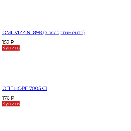
ОМГ VIZZINI 898 (в ассортименте)
152
₽
Купить
ОПГ HOPE 7005 С1
176
₽
Купить