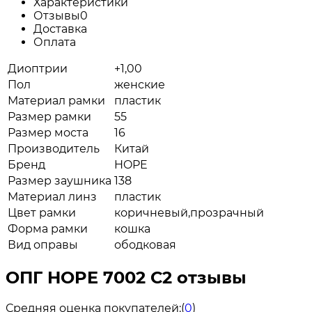
Характеристики
Отзывы
0
Доставка
Оплата
Диоптрии
+1,00
Пол
женские
Материал рамки
пластик
Размер рамки
55
Размер моста
16
Производитель
Китай
Бренд
HOPE
Размер заушника
138
Материал линз
пластик
Цвет рамки
коричневый,прозрачный
Форма рамки
кошка
Вид оправы
ободковая
ОПГ HOPE 7002 С2 отзывы
Средняя оценка покупателей:
(
0
)