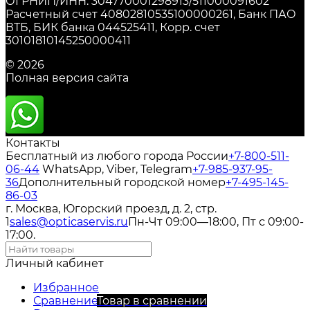
ОГРНИП/ИНН: 304770001298913/511000091602
Расчетный счет 40802810535100000261, Банк ПАО
ВТБ, БИК банка 044525411, Корр. счет
30101810145250000411
© 2026
Полная версия сайта
Контакты
Бесплатный из любого города России
+7-800-511-
06-44
WhatsApp, Viber, Telegram
+7-985-937-95-
36
Дополнительный городской номер
+7-495-145-
86-03
г. Москва, Югорский проезд, д. 2, стр.
1
sales@opticaservis.ru
Пн-Чт 09:00—18:00, Пт с 09:00-
17:00.
Личный кабинет
Избранное
Сравнение
Товар в сравнении