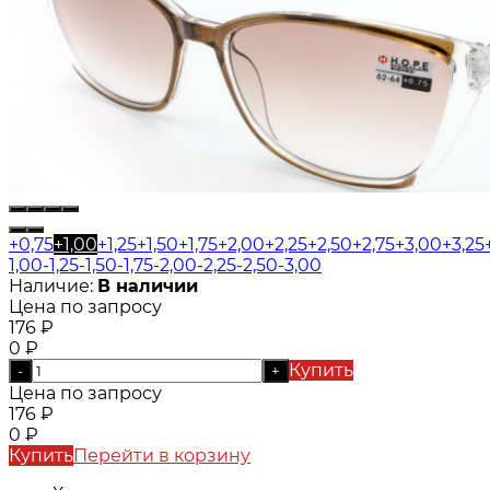
+0,75
+1,00
+1,25
+1,50
+1,75
+2,00
+2,25
+2,50
+2,75
+3,00
+3,25
1,00
-1,25
-1,50
-1,75
-2,00
-2,25
-2,50
-3,00
Наличие:
В наличии
Цена по запросу
176
₽
0
₽
Купить
-
+
Цена по запросу
176
₽
0
₽
Купить
Перейти в корзину