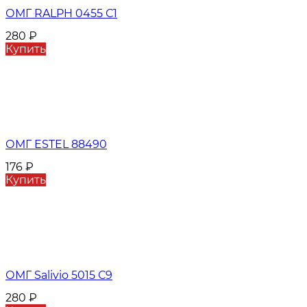
ОМГ RALPH 0455 С1
280
₽
Купить
ОМГ ESTEL 88490
176
₽
Купить
ОМГ Salivio 5015 С9
280
₽