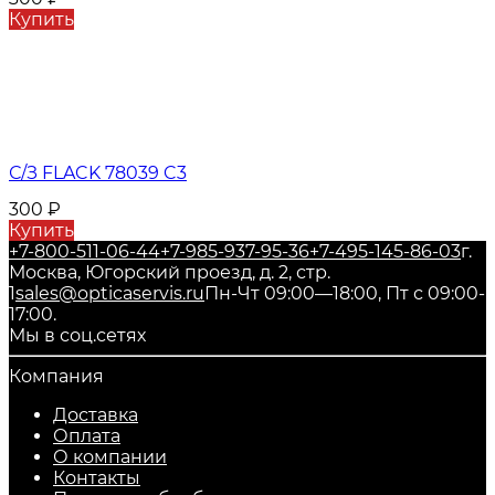
Купить
С/З FLACK 78039 C3
300
₽
Купить
+7-800-511-06-44
+7-985-937-95-36
+7-495-145-86-03
г.
Москва, Югорский проезд, д. 2, стр.
1
sales@opticaservis.ru
Пн-Чт 09:00—18:00, Пт с 09:00-
17:00.
Мы в соц.сетях
Компания
Доставка
Оплата
О компании
Контакты