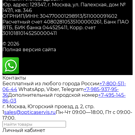
Юр. адрес: 129347, г. Москва, ул. Палехская, дом №
147/1, кв. 346
ОГРНИП/ИНН: 304770001298913/511000091602
Расчетный счет 40802810535100000261, Банк ПАО
ВТБ, БИК банка 044525411, Корр. счет
30101810145250000411
© 2026
Полная версия сайта
Контакты
Бесплатный из любого города России
+7-800-511-
06-44
WhatsApp, Viber, Telegram
+7-985-937-95-
36
Дополнительный городской номер
+7-495-145-
86-03
г. Москва, Югорский проезд, д. 2, стр.
1
sales@opticaservis.ru
Пн-Чт 09:00—18:00, Пт с 09:00-
17:00.
Личный кабинет