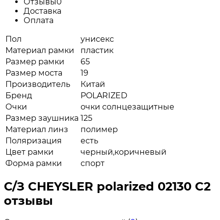
Отзывы
0
Доставка
Оплата
Пол
унисекс
Материал рамки
пластик
Размер рамки
65
Размер моста
19
Производитель
Китай
Бренд
POLARIZED
Очки
очки солнцезащитные
Размер заушника
125
Материал линз
полимер
Поляризация
есть
Цвет рамки
черный,коричневый
Форма рамки
спорт
С/З CHEYSLER polarized 02130 C2
отзывы