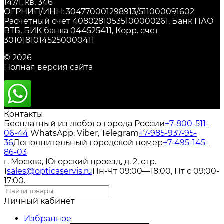
147/1, кв. 346
ОГРНИП/ИНН: 304770001298913/511000091602
Расчетный счет 40802810535100000261, Банк ПАО
ВТБ, БИК банка 044525411, Корр. счет
30101810145250000411
© 2026
Полная версия сайта
Контакты
Бесплатный из любого города России
+7-800-511-
06-44
WhatsApp, Viber, Telegram
+7-985-937-95-
36
Дополнительный городской номер
+7-495-145-
86-03
г. Москва, Югорский проезд, д. 2, стр.
1
sales@opticaservis.ru
Пн-Чт 09:00—18:00, Пт с 09:00-
17:00.
Личный кабинет
Избранное