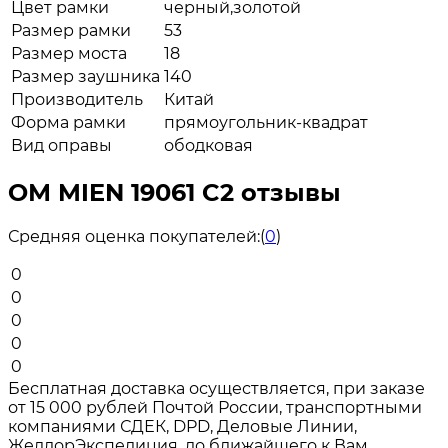
Цвет рамки
черный,золотой
Размер рамки
53
Размер моста
18
Размер заушника
140
Производитель
Китай
Форма рамки
прямоугольник-квадрат
Вид оправы
ободковая
ОМ MIEN 19061 C2 отзывы
Средняя оценка покупателей:
(
0
)
0
0
0
0
0
Бесплатная доставка осуществляется, при заказе
от 15 000 рублей Почтой России, транспортными
компаниями СДЕК, DPD, Деловые Линии,
ЖелдорЭкспедиция, до ближайшего к Вам