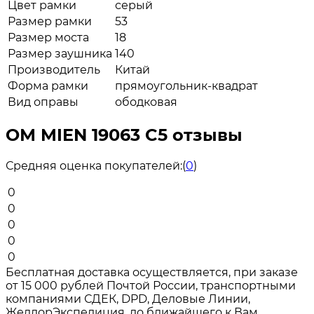
Цвет рамки
серый
Размер рамки
53
Размер моста
18
Размер заушника
140
Производитель
Китай
Форма рамки
прямоугольник-квадрат
Вид оправы
ободковая
ОМ MIEN 19063 C5 отзывы
Средняя оценка покупателей:
(
0
)
0
0
0
0
0
Бесплатная доставка осуществляется, при заказе
от 15 000 рублей Почтой России, транспортными
компаниями СДЕК, DPD, Деловые Линии,
ЖелдорЭкспедиция, до ближайшего к Вам