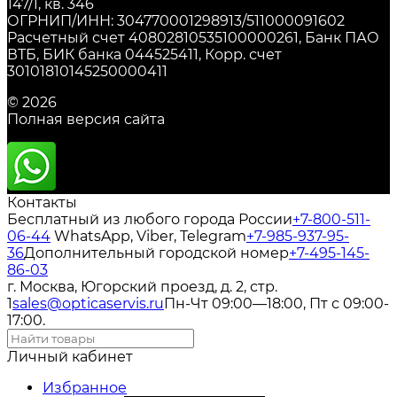
147/1, кв. 346
ОГРНИП/ИНН: 304770001298913/511000091602
Расчетный счет 40802810535100000261, Банк ПАО
ВТБ, БИК банка 044525411, Корр. счет
30101810145250000411
© 2026
Полная версия сайта
Контакты
Бесплатный из любого города России
+7-800-511-
06-44
WhatsApp, Viber, Telegram
+7-985-937-95-
36
Дополнительный городской номер
+7-495-145-
86-03
г. Москва, Югорский проезд, д. 2, стр.
1
sales@opticaservis.ru
Пн-Чт 09:00—18:00, Пт с 09:00-
17:00.
Личный кабинет
Избранное