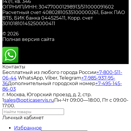
147/1, кв. 346
ОГРНИП/ИНН: 304770001298913/511000091602
Расчетный счет 40802810535100000261, Банк ПАО
ВТБ, БИК банка 044525411, Корр. счет
30101810145250000411
© 2026
Полная версия сайта
Контакты
Бесплатный из любого города России
+7-800-511-
06-44
WhatsApp, Viber, Telegram
+7-985-937-95-
36
Дополнительный городской номер
+7-495-145-
86-03
г. Москва, Югорский проезд, д. 2, стр.
1
sales@opticaservis.ru
Пн-Чт 09:00—18:00, Пт с 09:00-
17:00.
Личный кабинет
Избранное