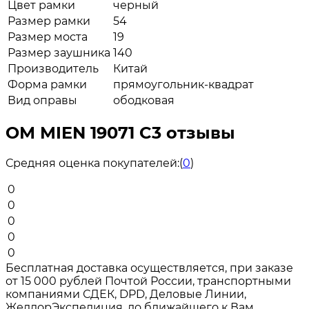
Цвет рамки
черный
Размер рамки
54
Размер моста
19
Размер заушника
140
Производитель
Китай
Форма рамки
прямоугольник-квадрат
Вид оправы
ободковая
ОМ MIEN 19071 C3 отзывы
Средняя оценка покупателей:
(
0
)
0
0
0
0
0
Бесплатная доставка осуществляется, при заказе
от 15 000 рублей Почтой России, транспортными
компаниями СДЕК, DPD, Деловые Линии,
ЖелдорЭкспедиция, до ближайшего к Вам