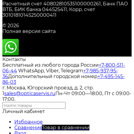
Расчетный счет 40802810535100000261, Банк ПАО
ВТБ, БИК банка 044525411, Корр. счет
30101810145250000411
© 2026
Полная версия сайта
Контакты
Бесплатный из любого города России
+7-800-511-
06-44
WhatsApp, Viber, Telegram
+7-985-937-95-
36
Дополнительный городской номер
+7-495-145-
86-03
г. Москва, Югорский проезд, д. 2, стр.
1
sales@opticaservis.ru
Пн-Чт 09:00—18:00, Пт с 09:00-
17:00.
Личный кабинет
Избранное
Сравнение
Товар в сравнении
Вход